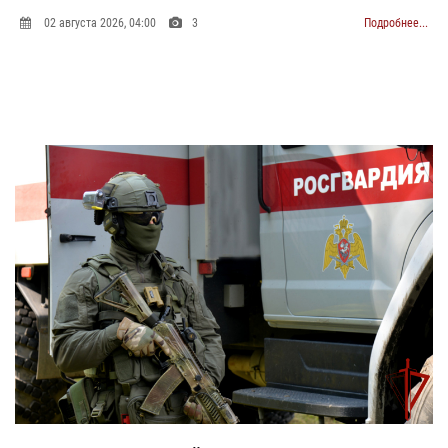
С
02 августа 2026, 04:00
3
Подробнее...
П